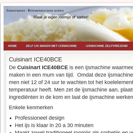
Ijsmachines - Roomijsmachine kopen
Maak je eigen roomijs of sorbet!
HOME
ZELF IJS MAKEN MET IJSMACHINE
IJSMACHINE ZELFVRIEZEND
Cuisinart ICE40BCE
De
Cuisinart ICE40BCE
is een ijsmachine waarmee 
maken in een mum van tijd.
Omdat deze ijsmachine z
men niet 12 of 24 uur te wachten tot het koelelement
temperatuur heeft. Men zet de ijsmachine aan, plaa
ingrediënten in de kom en laat de ijsmachine werken
Enkele kenmerken
Professioneel design
Het ijs is klaar in 20 a 30 minuten
Maakt zowel traditioneel roomijs als sorbetijs en y